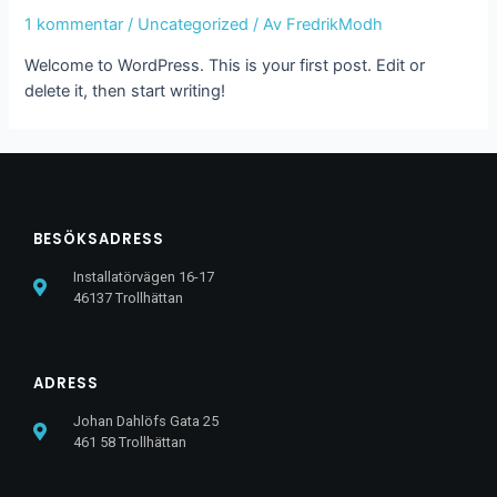
1 kommentar
/
Uncategorized
/ Av
FredrikModh
Welcome to WordPress. This is your first post. Edit or
delete it, then start writing!
BESÖKSADRESS
Installatörvägen 16-17
46137 Trollhättan
ADRESS
Johan Dahlöfs Gata 25
461 58 Trollhättan