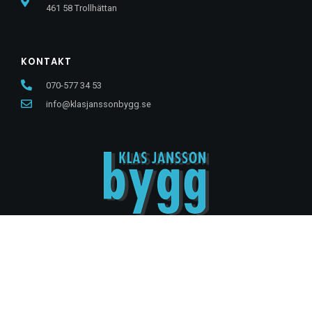
461 58 Trollhättan
KONTAKT
070-577 34 53
info@klasjanssonbygg.se
Skapad av:
Modhs Webbyrå AB
I Copyright Klas Jansson Bygg 2010-
2023